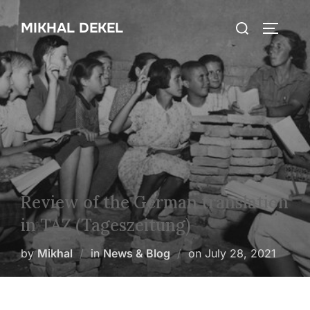
Skip
Search
MIKHAL DEKEL
to
TOGGLE
for:
content
Review of the German translation
in TAZ (Tageszeitung)
Posted
by
Mikhal
in
News & Blog
on
July 28, 2021
on